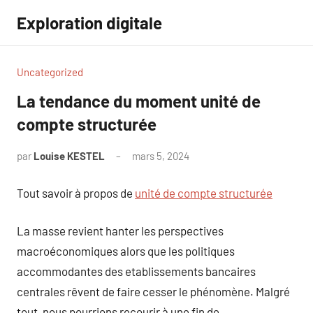
Aller
Exploration digitale
au
contenu
Uncategorized
La tendance du moment unité de
compte structurée
par
Louise KESTEL
mars 5, 2024
Aucun
commentaire
Tout savoir à propos de
unité de compte structurée
La masse revient hanter les perspectives
macroéconomiques alors que les politiques
accommodantes des etablissements bancaires
centrales rêvent de faire cesser le phénomène. Malgré
tout, nous pourrions recourir à une fin de