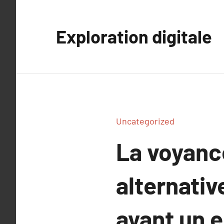
Aller
au
Exploration digitale
contenu
Uncategorized
La voyanc
alternativ
ayant un 