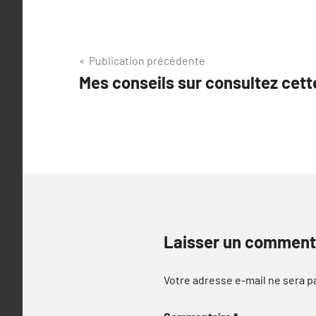
Navigation
Publication précédente
Mes conseils sur consultez cet
de
l’article
Laisser un comment
Votre adresse e-mail ne sera p