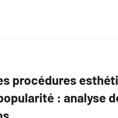
des procédures esthét
opularité : analyse d
ns