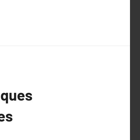
iques
es