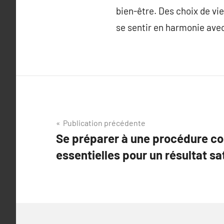
bien-être. Des choix de vi
se sentir en harmonie ave
Navigation
Publication précédente
Se préparer à une procédure c
de
essentielles pour un résultat sa
l’article