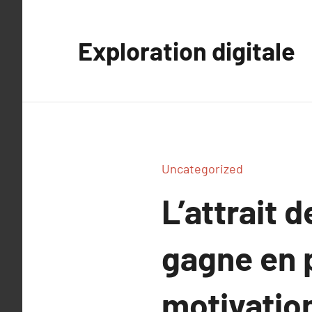
Aller
au
Exploration digitale
contenu
Uncategorized
L’attrait 
gagne en p
motivatio