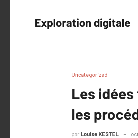
Aller
au
Exploration digitale
contenu
Uncategorized
Les idées 
les procé
par
Louise KESTEL
oc