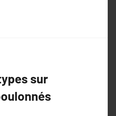
types sur
boulonnés