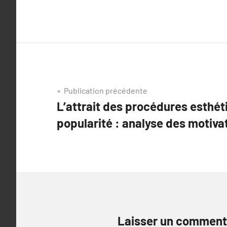
Navigation
Publication précédente
L’attrait des procédures esthé
de
popularité : analyse des motiva
l’article
Laisser un comment