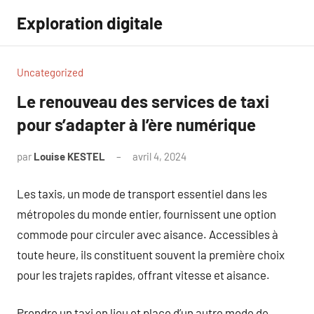
Aller
Exploration digitale
au
contenu
Uncategorized
Le renouveau des services de taxi
pour s’adapter à l’ère numérique
par
Louise KESTEL
avril 4, 2024
Aucun
commentaire
Les taxis, un mode de transport essentiel dans les
métropoles du monde entier, fournissent une option
commode pour circuler avec aisance. Accessibles à
toute heure, ils constituent souvent la première choix
pour les trajets rapides, offrant vitesse et aisance.
Prendre un taxi en lieu et place d’un autre mode de