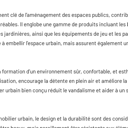
commentaire
ément clé de l’aménagement des espaces publics, contri
agréables. Il englobe une gamme de produits incluant les
les jardinières, ainsi que les équipements de jeu et les p
 à embellir l’espace urbain, mais assurent également une
la formation d’un environnement sûr, confortable, et es
isation, encourage la détente en plein air et améliore la 
er urbain bien conçu réduit le vandalisme et aider à un 
bilier urbain, le design et la durabilité sont des consi
être beaux, mais pareillement être résistants aux élém