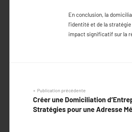
En conclusion, la domicilia
l’identité et de la stratég
impact significatif sur la
Navigation
Publication précédente
Créer une Domiciliation d’Entre
de
Stratégies pour une Adresse M
l’article