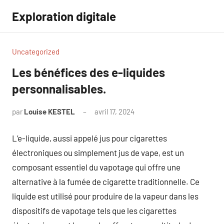
Aller
Exploration digitale
au
contenu
Uncategorized
Les bénéfices des e-liquides
personnalisables.
par
Louise KESTEL
avril 17, 2024
Aucun
commentaire
L’e-liquide, aussi appelé jus pour cigarettes
électroniques ou simplement jus de vape, est un
composant essentiel du vapotage qui offre une
alternative à la fumée de cigarette traditionnelle. Ce
liquide est utilisé pour produire de la vapeur dans les
dispositifs de vapotage tels que les cigarettes