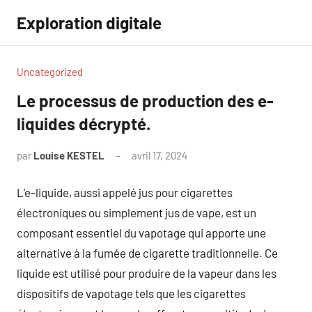
Aller
Exploration digitale
au
contenu
Uncategorized
Le processus de production des e-
liquides décrypté.
par
Louise KESTEL
avril 17, 2024
Aucun
commentaire
L’e-liquide, aussi appelé jus pour cigarettes
électroniques ou simplement jus de vape, est un
composant essentiel du vapotage qui apporte une
alternative à la fumée de cigarette traditionnelle. Ce
liquide est utilisé pour produire de la vapeur dans les
dispositifs de vapotage tels que les cigarettes