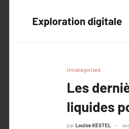
Aller
au
Exploration digitale
contenu
Uncategorized
Les derni
liquides p
par
Louise KESTEL
avr