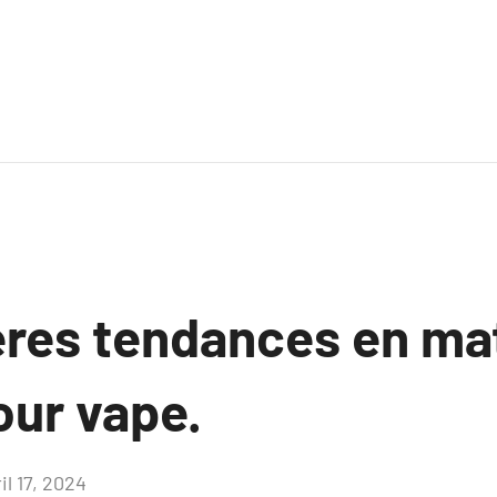
ères tendances en mat
our vape.
il 17, 2024
Aucun