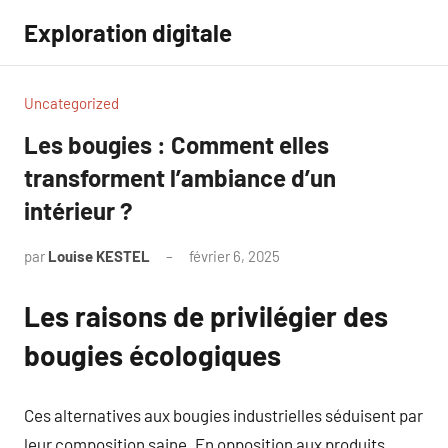
Aller
Exploration digitale
au
contenu
Uncategorized
Les bougies : Comment elles
transforment l’ambiance d’un
intérieur ?
par
Louise KESTEL
février 6, 2025
Aucun
commentaire
Les raisons de privilégier des
bougies écologiques
Ces alternatives aux bougies industrielles séduisent par
leur composition saine. En opposition aux produits