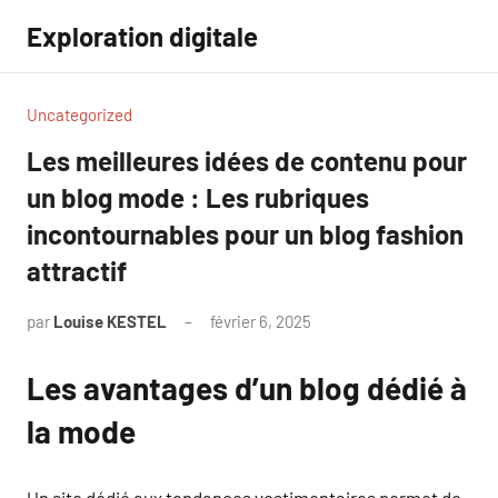
Aller
Exploration digitale
au
contenu
Uncategorized
Les meilleures idées de contenu pour
un blog mode : Les rubriques
incontournables pour un blog fashion
attractif
par
Louise KESTEL
février 6, 2025
Aucun
commentaire
Les avantages d’un blog dédié à
la mode
Un site dédié aux tendances vestimentaires permet de