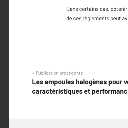
Dans certains cas, obtenir 
de ces règlements peut avo
Navigation
Publication précédente
Les ampoules halogènes pour vo
de
caractéristiques et performanc
l’article