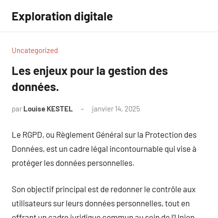
Aller
Exploration digitale
au
contenu
Uncategorized
Les enjeux pour la gestion des
données.
par
Louise KESTEL
janvier 14, 2025
Aucun
commentaire
Le RGPD, ou Règlement Général sur la Protection des
Données, est un cadre légal incontournable qui vise à
protéger les données personnelles.
Son objectif principal est de redonner le contrôle aux
utilisateurs sur leurs données personnelles, tout en
offrant un cadre juridique commun au sein de l’Union