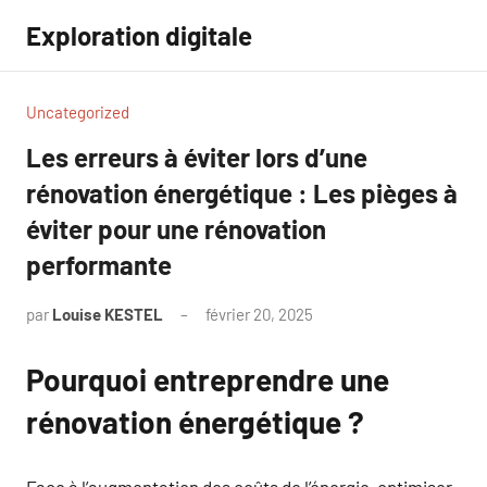
Aller
Exploration digitale
au
contenu
Uncategorized
Les erreurs à éviter lors d’une
rénovation énergétique : Les pièges à
éviter pour une rénovation
performante
par
Louise KESTEL
février 20, 2025
Aucun
commentaire
Pourquoi entreprendre une
rénovation énergétique ?
Face à l’augmentation des coûts de l’énergie, optimiser