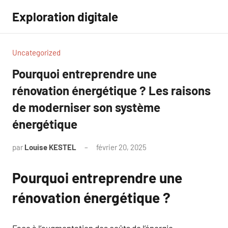
Aller
Exploration digitale
au
contenu
Uncategorized
Pourquoi entreprendre une
rénovation énergétique ? Les raisons
de moderniser son système
énergétique
par
Louise KESTEL
février 20, 2025
Aucun
commentaire
Pourquoi entreprendre une
rénovation énergétique ?
Face à l’augmentation des coûts de l’énergie,