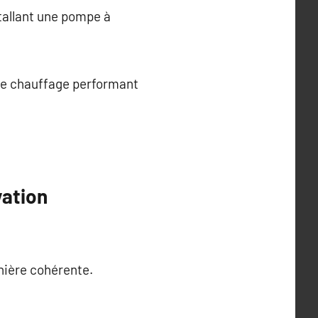
tallant une pompe à
de chauffage performant
vation
nière cohérente.