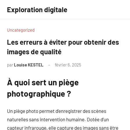
Aller
Exploration digitale
au
contenu
Uncategorized
Les erreurs à éviter pour obtenir des
images de qualité
par
Louise KESTEL
février 6, 2025
Aucun
commentaire
À quoi sert un piège
photographique ?
Un piège photo permet d’enregistrer des scènes
naturelles sans intervention humaine. Dotée d’un
capteur infrarouge, elle capture des images sans être