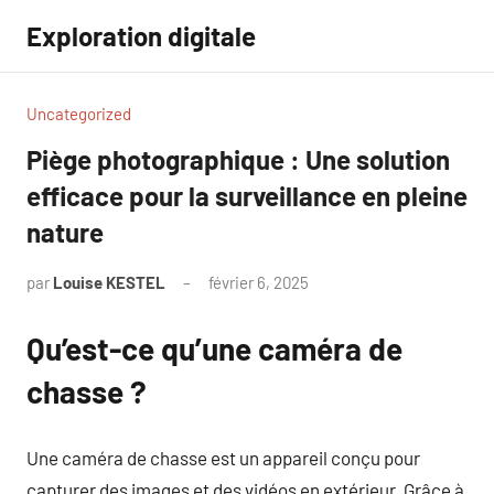
Aller
Exploration digitale
au
contenu
Uncategorized
Piège photographique : Une solution
efficace pour la surveillance en pleine
nature
par
Louise KESTEL
février 6, 2025
Aucun
commentaire
Qu’est-ce qu’une caméra de
chasse ?
Une caméra de chasse est un appareil conçu pour
capturer des images et des vidéos en extérieur. Grâce à