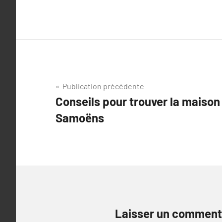
Navigation
Publication précédente
Conseils pour trouver la maison
de
Samoëns
l’article
Laisser un comment