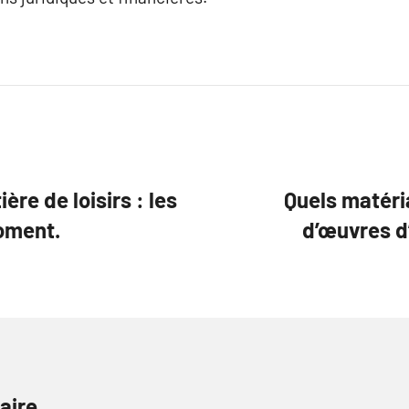
re de loisirs : les
Quels matéria
moment.
d’œuvres d’
aire