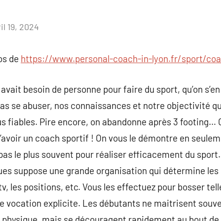
il 19, 2024
Aucun
commentaire
pos de
https://www.personal-coach-in-lyon.fr/sport/coa
n avait besoin de personne pour faire du sport, qu’on s’e
pas se abuser, nos connaissances et notre objectivité qu
s fiables. Pire encore, on abandonne après 3 footing… C’
d’avoir un coach sportif ! On vous le démontre en seulem
 pas le plus souvent pour réaliser efficacement du sport
ues suppose une grande organisation qui détermine le
v, les positions, etc. Vous les effectuez pour bosser tell
 vocation explicite. Les débutants ne maitrisent souvent
té physique, mais se découragent rapidement au bout de