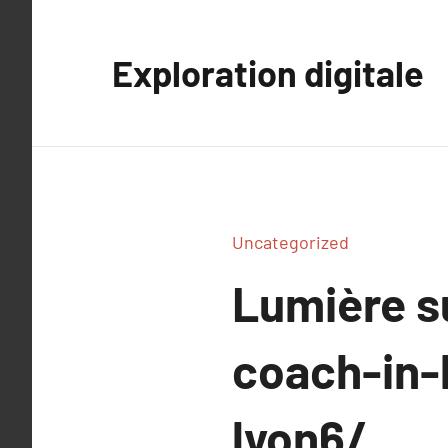
Aller
au
Exploration digitale
contenu
Uncategorized
Lumière 
coach-in-
lyon6/