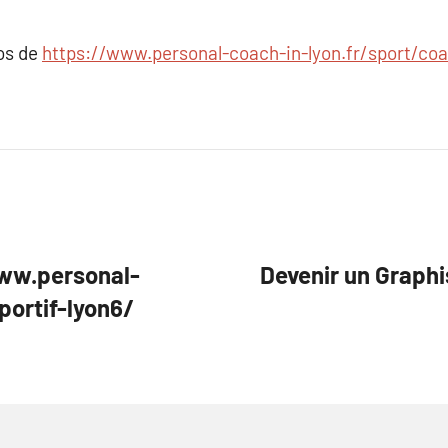
pos de
https://www.personal-coach-in-lyon.fr/sport/coa
www.personal-
Devenir un Graphi
portif-lyon6/