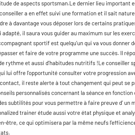
tude de aspects sportsman.Le dernier lieu important es
onseiller a en effet suivi une formation et il sait natur
dre à davantage vous déposer lors de certains pratique
i adapté, il saura vous guider au maximum sur les exerci
accompagnant sportif est quelqu’un qui va vous donner de
épasser et faire de votre programme une succès. Il rép
ythme et aussi d’habitudes nutritifs !Le conseiller sp
 qui lui offre l’opportunité consulter votre progression av
contact, il reste alerte à tout changement qui peut se p
conseils personnalisés concernant la séance en fonction
es subtilités pour vous permettre à faire preuve d’ un m
nalized trainer étude aussi votre état physique et an
en-être, ce qui optimisera par la même neufs l’efficienc
ats.