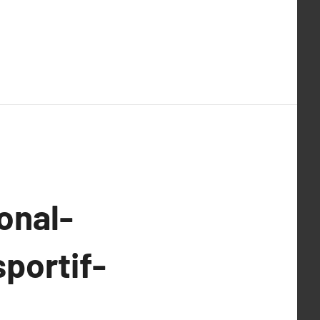
onal-
portif-