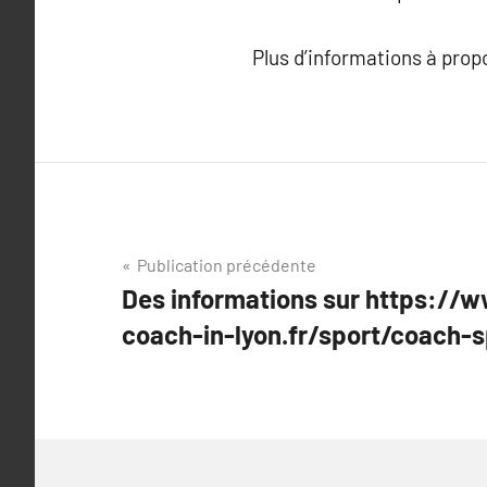
Plus d’informations à pro
Navigation
Publication précédente
Des informations sur https://
de
coach-in-lyon.fr/sport/coach-s
l’article