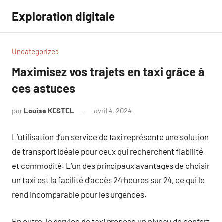
Aller
Exploration digitale
au
contenu
Uncategorized
Maximisez vos trajets en taxi grâce à
ces astuces
par
Louise KESTEL
avril 4, 2024
Aucun
commentaire
L’utilisation d’un service de taxi représente une solution
de transport idéale pour ceux qui recherchent fiabilité
et commodité. L’un des principaux avantages de choisir
un taxi est la facilité d’accès 24 heures sur 24, ce qui le
rend incomparable pour les urgences.
En outre, le service de taxi propose un niveau de confort