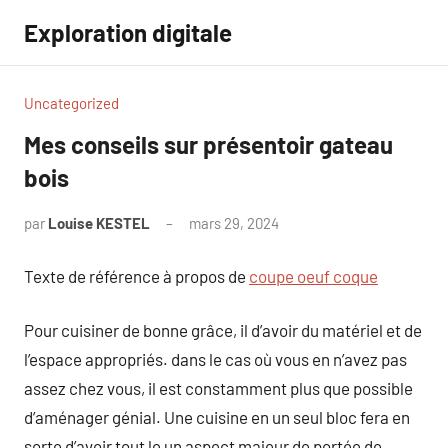
Aller
Exploration digitale
au
contenu
Uncategorized
Mes conseils sur présentoir gateau
bois
par
Louise KESTEL
mars 29, 2024
Aucun
commentaire
Texte de référence à propos de
coupe oeuf coque
Pour cuisiner de bonne grâce, il d’avoir du matériel et de
l’espace appropriés. dans le cas où vous en n’avez pas
assez chez vous, il est constamment plus que possible
d’aménager génial. Une cuisine en un seul bloc fera en
sorte d’avoir tout le un aspect majeur de portée de