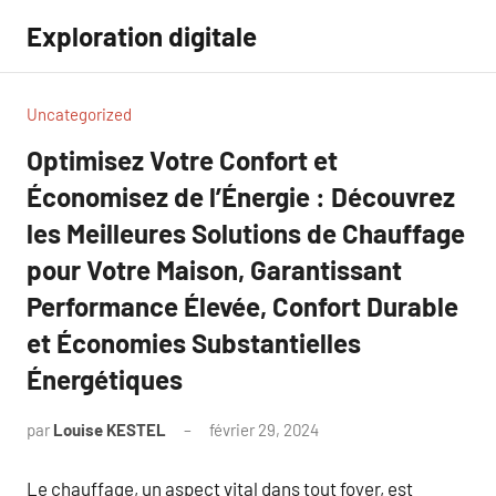
Aller
Exploration digitale
au
contenu
Uncategorized
Optimisez Votre Confort et
Économisez de l’Énergie : Découvrez
les Meilleures Solutions de Chauffage
pour Votre Maison, Garantissant
Performance Élevée, Confort Durable
et Économies Substantielles
Énergétiques
par
Louise KESTEL
février 29, 2024
Aucun
commentaire
Le chauffage, un aspect vital dans tout foyer, est