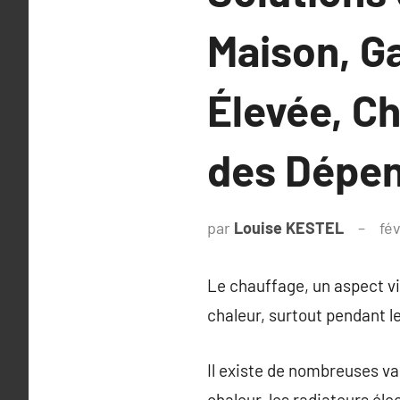
Maison, G
Élevée, C
des Dépen
par
Louise KESTEL
fé
Le chauffage, un aspect vit
chaleur, surtout pendant le
Il existe de nombreuses va
chaleur, les radiateurs él