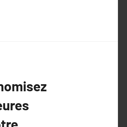
onomisez
leures
tre