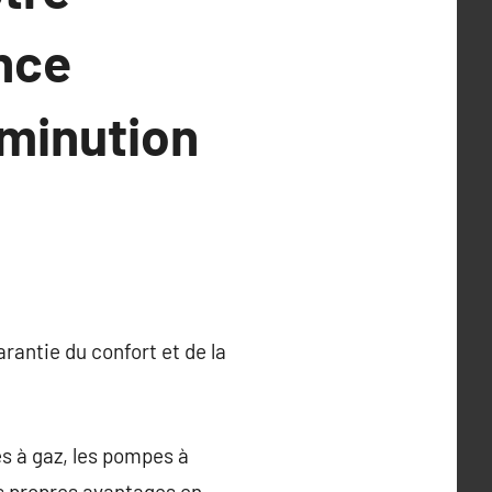
nce
iminution
rantie du confort et de la
s à gaz, les pompes à
es propres avantages en