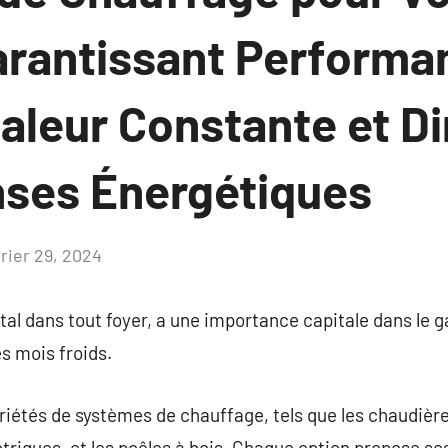
arantissant Performa
haleur Constante et D
ses Énergétiques
vrier 29, 2024
Aucun
commentaire
al dans tout foyer, a une importance capitale dans le ga
s mois froids.
riétés de systèmes de chauffage, tels que les chaudière
ectriques, et les poêles à bois. Chaque option propose s