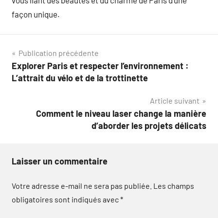
vous liant des beautés et du charme de Paris d’une
façon unique.
Navigation
Publication précédente
Explorer Paris et respecter l’environnement :
de
L’attrait du vélo et de la trottinette
l’article
Article suivant
Comment le niveau laser change la manière
d’aborder les projets délicats
Laisser un commentaire
Votre adresse e-mail ne sera pas publiée.
Les champs
obligatoires sont indiqués avec
*