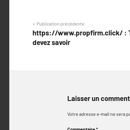
Navigation
Publication précédente
https://www.propfirm.click/ : 
de
devez savoir
l’article
Laisser un comment
Votre adresse e-mail ne sera p
Commentaire
*