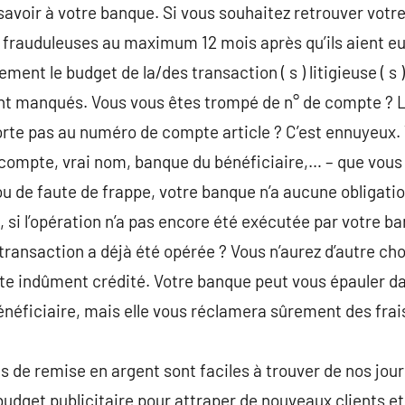
voir à votre banque. Si vous souhaitez retrouver votre
 frauduleuses au maximum 12 mois après qu’ils aient eu l
ment le budget de la/des transaction ( s ) litigieuse ( s )
nt manqués. Vous vous êtes trompé de n° de compte ? L
orte pas au numéro de compte article ? C’est ennuyeux.
compte, vrai nom, banque du bénéficiaire,… – que vous 
ou de faute de frappe, votre banque n’a aucune obligati
si l’opération n’a pas encore été exécutée par votre ban
 transaction a déjà été opérée ? Vous n’aurez d’autre ch
mpte indûment crédité. Votre banque peut vous épauler 
néficiaire, mais elle vous réclamera sûrement des frai
ns de remise en argent sont faciles à trouver de nos jour
udget publicitaire pour attraper de nouveaux clients et 