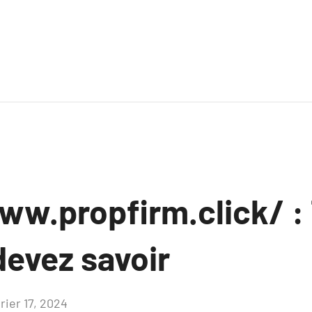
ww.propfirm.click/ :
devez savoir
rier 17, 2024
Aucun