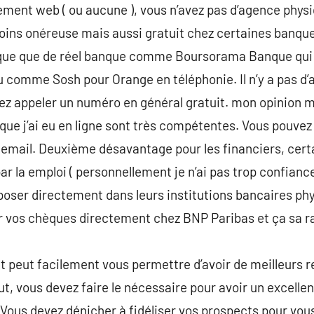
ment web ( ou aucune ), vous n’avez pas d’agence physiq
moins onéreuse mais aussi gratuit chez certaines banqu
arque que de réel banque comme Boursorama Banque qu
u comme Sosh pour Orange en téléphonie. Il n’y a pas d
ez appeler un numéro en général gratuit. mon opinion m
que j’ai eu en ligne sont très compétentes. Vous pouvez 
 email. Deuxième désavantage pour les financiers, cer
r la emploi ( personnellement je n’ai pas trop confianc
oser directement dans leurs institutions bancaires phys
 vos chèques directement chez BNP Paribas et ça sa r
t peut facilement vous permettre d’avoir de meilleurs re
ut, vous devez faire le nécessaire pour avoir un excelle
. Vous devez dénicher à fidéliser vos prospects pour vou