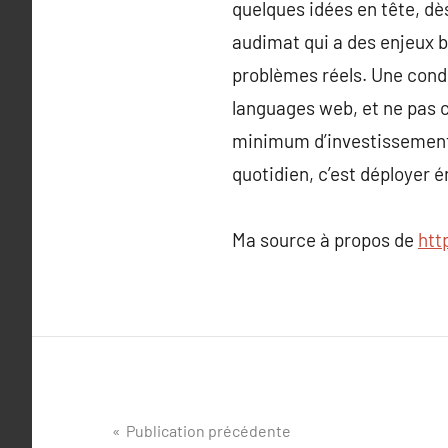
quelques idées en tête, dès 
audimat qui a des enjeux bi
problèmes réels. Une condi
languages web, et ne pas c
minimum d’investissement 
quotidien, c’est déployer 
Ma source à propos de
htt
Navigation
Publication précédente