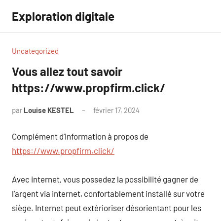
Aller
Exploration digitale
au
contenu
Uncategorized
Vous allez tout savoir
https://www.propfirm.click/
par
Louise KESTEL
février 17, 2024
Aucun
commentaire
Complément d’information à propos de
https://www.propfirm.click/
Avec internet, vous possedez la possibilité gagner de
l’argent via internet, confortablement installé sur votre
siège. Internet peut extérioriser désorientant pour les