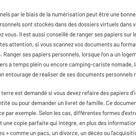
els par le biais de la numérisation peut être une bonne
ersonnels sont stockés dans des dossiers virtuels dans v
vous. Il est aussi conseillé de ranger ses papiers sur l
aites attention, si vous scannez vos documents au forma
. Ranger ses papiers personnels, lorsque l’on a un logeme
iers à temps plein ou encore camping-cariste nomade, l
on entourage de réaliser de ses documents personnels r
ur terre est demandé si vous devez refaire des papiers 
ntité ou pour demander un livret de famille. Ce documen
ce par exemple. Selon les cas, différentes formes d’extr
it une copie parfaite qui intègre, en plus des informati
s » comme un pacs, un divorce, un décès ou l’acquisitio