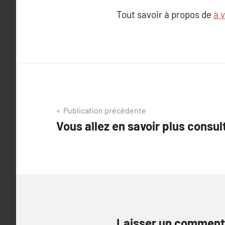
Tout savoir à propos de
à v
Navigation
Publication précédente
Vous allez en savoir plus consul
de
l’article
Laisser un comment