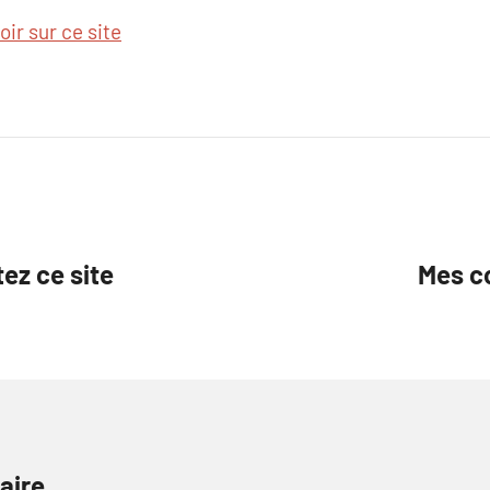
oir sur ce site
tez ce site
Mes co
aire