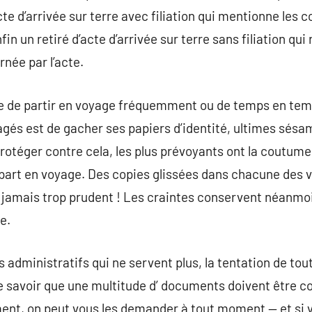
acte d’arrivée sur terre avec filiation qui mentionne les 
in un retiré d’acte d’arrivée sur terre sans filiation qu
née par l’acte.
ude de partir en voyage fréquemment ou de temps en tem
gés est de gacher ses papiers d’identité, ultimes sésa
rotéger contre cela, les plus prévoyants ont la coutume 
art en voyage. Des copies glissées dans chacune des va
est jamais trop prudent ! Les craintes conservent néanmo
le.
 administratifs qui ne servent plus, la tentation de tout 
de savoir que une multitude d’ documents doivent être 
ement, on peut vous les demander à tout moment — et si v