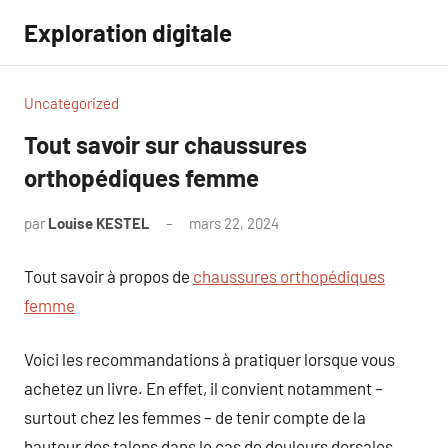
Aller
Exploration digitale
au
contenu
Uncategorized
Tout savoir sur chaussures
orthopédiques femme
par
Louise KESTEL
mars 22, 2024
Aucun
commentaire
Tout savoir à propos de
chaussures orthopédiques
femme
Voici les recommandations à pratiquer lorsque vous
achetez un livre. En effet, il convient notamment –
surtout chez les femmes – de tenir compte de la
hauteur des talons dans le cas de douleurs dorsales.