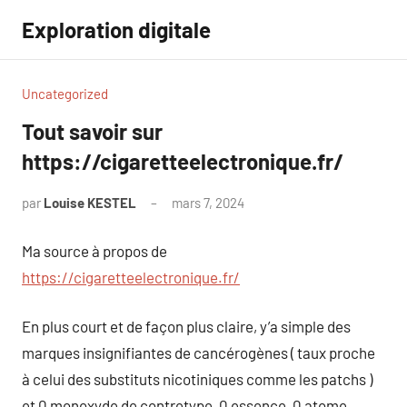
Aller
Exploration digitale
au
contenu
Uncategorized
Tout savoir sur
https://cigaretteelectronique.fr/
par
Louise KESTEL
mars 7, 2024
Aucun
commentaire
Ma source à propos de
https://cigaretteelectronique.fr/
En plus court et de façon plus claire, y’a simple des
marques insignifiantes de cancérogènes ( taux proche
à celui des substituts nicotiniques comme les patchs )
et 0 monoxyde de contretype, 0 essence, 0 atome