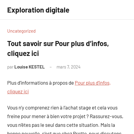
Aller
Exploration digitale
au
contenu
Uncategorized
Tout savoir sur Pour plus d’infos,
cliquez ici
par
Louise KESTEL
mars 7, 2024
Aucun
commentaire
Plus d’informations à propos de
Pour plus d’infos,
cliquez ici
Vous n’y comprenez rien à l’achat stage et cela vous
freine pour mener à bien votre projet ? Rassurez-vous,
vous n’êtes pas le seul dans cette situation. Mais la
bonne nouvelle, c’est que chez Pretto, nous discutons