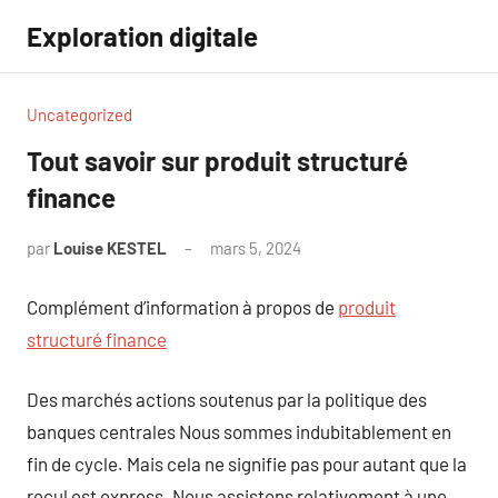
Aller
Exploration digitale
au
contenu
Uncategorized
Tout savoir sur produit structuré
finance
par
Louise KESTEL
mars 5, 2024
Aucun
commentaire
Complément d’information à propos de
produit
structuré finance
Des marchés actions soutenus par la politique des
banques centrales Nous sommes indubitablement en
fin de cycle. Mais cela ne signifie pas pour autant que la
recul est express. Nous assistons relativement à une