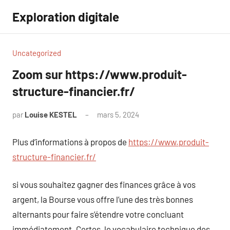
Aller
Exploration digitale
au
contenu
Uncategorized
Zoom sur https://www.produit-
structure-financier.fr/
par
Louise KESTEL
mars 5, 2024
Aucun
commentaire
Plus d’informations à propos de
https://www.produit-
structure-financier.fr/
si vous souhaitez gagner des finances grâce à vos
argent, la Bourse vous offre l’une des très bonnes
alternants pour faire s’étendre votre concluant
immédiatement. Certes, le vocabulaire technique des