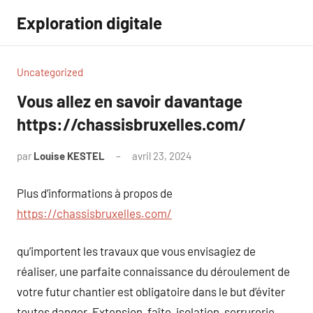
Aller
Exploration digitale
au
contenu
Uncategorized
Vous allez en savoir davantage
https://chassisbruxelles.com/
par
Louise KESTEL
avril 23, 2024
Aucun
commentaire
Plus d’informations à propos de
https://chassisbruxelles.com/
qu’importent les travaux que vous envisagiez de
réaliser, une parfaite connaissance du déroulement de
votre futur chantier est obligatoire dans le but d’éviter
toutes danger. Extension, faîte, isolation, serrurerie,