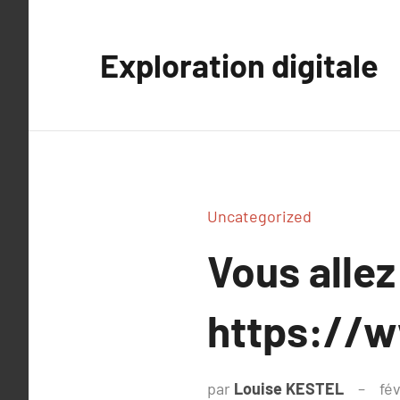
Aller
au
Exploration digitale
contenu
Uncategorized
Vous allez
https://w
par
Louise KESTEL
fé