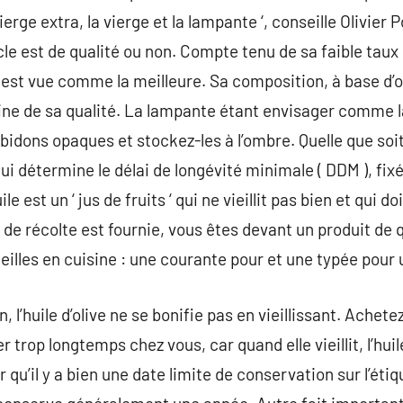
 vierge extra, la vierge et la lampante ‘, conseille Olivier
icle est de qualité ou non. Compte tenu de sa faible taux
ra est vue comme la meilleure. Sa composition, à base d’
igine de sa qualité. La lampante étant envisager comme 
 bidons opaques et stockez-les à l’ombre. Quelle que soit 
ui détermine le délai de longévité minimale ( DDM ), fixée
ile est un ‘ jus de fruits ‘ qui ne vieillit pas bien et qu
ai de récolte est fournie, vous êtes devant un produit de 
illes en cuisine : une courante pour et une typée pour 
in, l’huile d’olive ne se bonifie pas en vieillissant. Achet
r trop longtemps chez vous, car quand elle vieillit, l’huil
 qu’il y a bien une date limite de conservation sur l’étiq