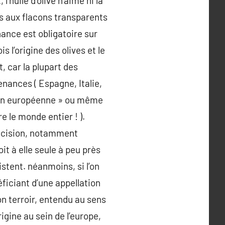
huile d’olive n’aime ni la
es aux flacons transparents
nance est obligatoire sur
 l’origine des olives et le
, car la plupart des
nances ( Espagne, Italie,
nion européenne » ou même
re le monde entier ! ).
précision, notamment
it à elle seule à peu près
istent. néanmoins, si l’on
ficiant d’une appellation
son terroir, entendu au sens
rigine au sein de l’europe,