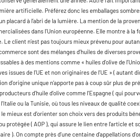
conserve généralement une année. Autre fait important, l’
mière artificielle. Préférez donc les emballages sombr
un placard à l’abri de la lumière. La mention de la prove
ercialisées dans l’Union européenne. Elle montre à la fois
le. Le client n’est pas toujours mieux prévenu pour autant
 commerce sont des mélanges d’huiles de diverses prove
issables à des mentions comme « huiles d’olive de l’U
es issues de l’UE et non originaires de l’UE » ( autant di
tion d’origine unique n’apporte pas à coup sûr plus de 
s producteurs d’huile d’olive comme l’Espagne ( qui pourvo
’Italie ou la Tunisie, où tous les niveaux de qualité coex
le mieux est d’orienter son choix vers des produits béné
ou protégée ( AOP ), qui assure le lien entre l’article et 
-faire ). On compte près d’une centaine d’appellations d’o