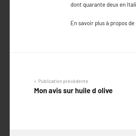
dont quarante deux en Ital
En savoir plus à propos de
Navigation
Publication précédente
Mon avis sur huile d olive
de
l’article