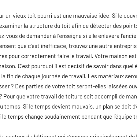
r un vieux toit pourri est une mauvaise idée. Si le couvr
examiner la structure du toit afin de détecter des points
-vous de demander à l’enseigne si elle enlèvera l’ancien
ensent que c’est inefficace, trouvez une autre entrepri
s pour correctement faire le travail. Votre maison est 
aison. C’est pourquoi il est decisif de savoir dans quel 
 la fin de chaque journée de travail. Les matériaux sero
asser ? Des parties de votre toit seront-elles laissées 
? Pour que votre travail de toiture soit accompli de ma
au temps. Si le temps devient mauvais, un plan se doit d
i le temps change soudainement pendant que l’équipe tr
l du secteur du bâtiment qui s’occupe principalement de l’