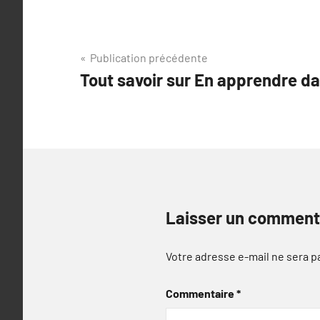
Navigation
Publication précédente
Tout savoir sur En apprendre d
de
l’article
Laisser un comment
Votre adresse e-mail ne sera p
Commentaire
*