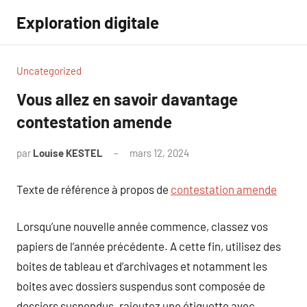
Aller
Exploration digitale
au
contenu
Uncategorized
Vous allez en savoir davantage
contestation amende
par
Louise KESTEL
mars 12, 2024
Aucun
commentaire
Texte de référence à propos de
contestation amende
Lorsqu’une nouvelle année commence, classez vos
papiers de l’année précédente. A cette fin, utilisez des
boites de tableau et d’archivages et notamment les
boites avec dossiers suspendus sont composée de
dossiers suspendus. rajoutez une étiquette avec